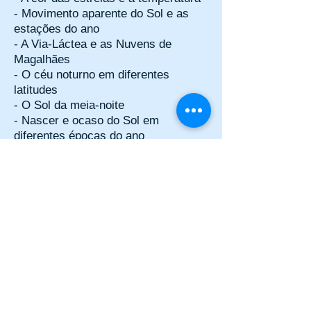
- Movimento aparente do Sol e as
estações do ano
- A Via-Láctea e as Nuvens de
Magalhães
- O céu noturno em diferentes
latitudes
- O Sol da meia-noite
- Nascer e ocaso do Sol em
diferentes épocas do ano
- Linhas do Equador Celeste e da
Eclíptica
- Constelações do zodíaco
Localização
Museu de Ciências Naturais
Cidade Universitária
Universidade de Caxias do Sul
Rua Francisco Getúlio Vargas, 1130
Caxias do Sul, RS